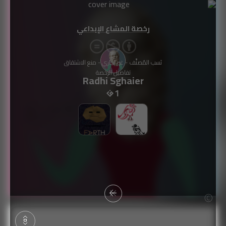
رخصة المشاع الإبداعي
نَسب المُصنَّف - غير تجاري - منع الاشتقاق
تفاصيل الرخصة
Radhi Sghaier
1