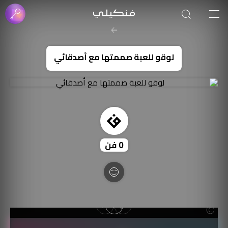
صورة الغلاف من فن
SOUFIANE Abid
لوقو للعبة صممتها مع أصدقائي
0
فن