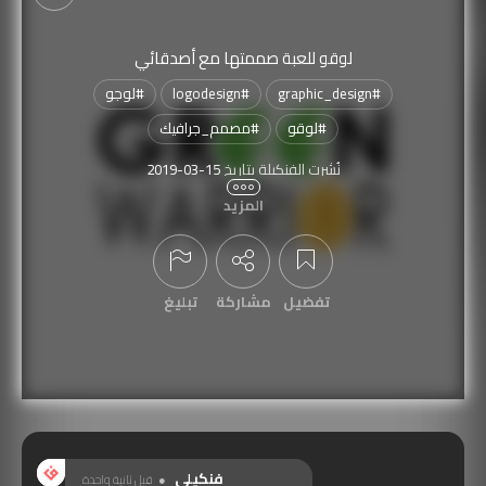
لوقو للعبة صممتها مع أصدقائي
#
graphic_design
#
logodesign
#
لوجو
#
لوقو
#
مصمم_جرافيك
نُشرت الفنكيلة بتاريخ
2019-03-15
المزيد
تمّت مشاهدتها
1,217
مرة
تفضيل
مشاركة
تبليغ
عرض التعليقات
فنكيلي
قبل ثانية واحدة