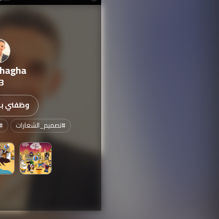
hagha
3
وظفني بدء
#
تصميم_الشعارات
#