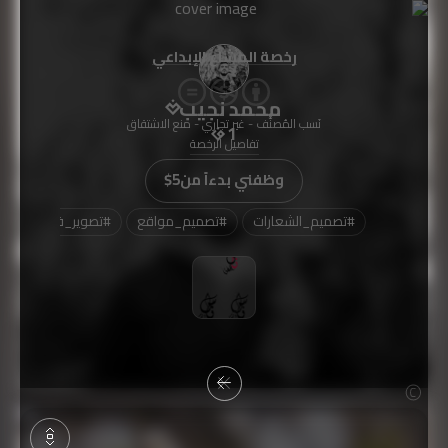
رخصة المشاع الإبداعي
محمد نجيب
نَسب المُصنَّف - غير تجاري - منع الاشتقاق
1
تفاصيل الرخصة
وظفني بدءاً من
$5
#
تصميم_الشعارات
#
تصميم_مواقع
#
تصوير_فوتوغرافي