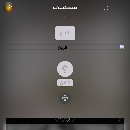
صورة الغلاف من فن
SOUFIANE Abid
الربيع
0
فن