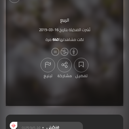
الربيع
نُشرت الفنكيلة بتاريخ
2019-03-16
تمّت مشاهدتها
640
مرة
تفضيل
مشاركة
تبليغ
عرض التعليقات
فنكيلي
قبل ثانية واحدة