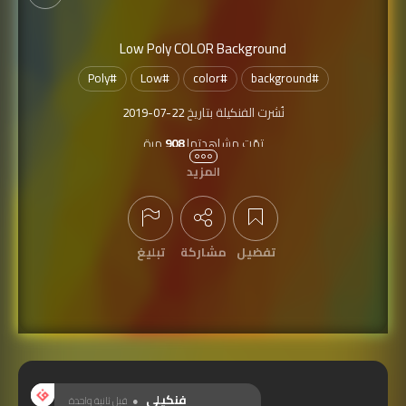
Low Poly COLOR Background
Poly
#
Low
#
color
#
background
#
نُشرت الفنكيلة بتاريخ
2019-07-22
تمّت مشاهدتها
908
مرة
المزيد
تفضيل
مشاركة
تبليغ
عرض التعليقات
فنكيلي
قبل ثانية واحدة