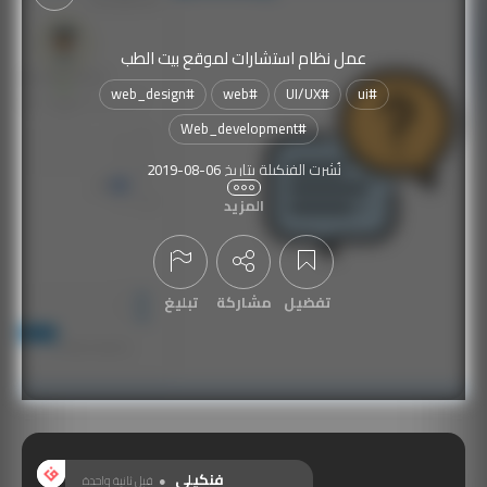
عمل نظام استشارات لموقع بيت الطب
web_design
#
web
#
UI/UX
#
ui
#
Web_development
#
نُشرت الفنكيلة بتاريخ
2019-08-06
المزيد
تمّت مشاهدتها
1,192
مرة
تفضيل
مشاركة
تبليغ
عرض التعليقات
فنكيلي
قبل ثانية واحدة