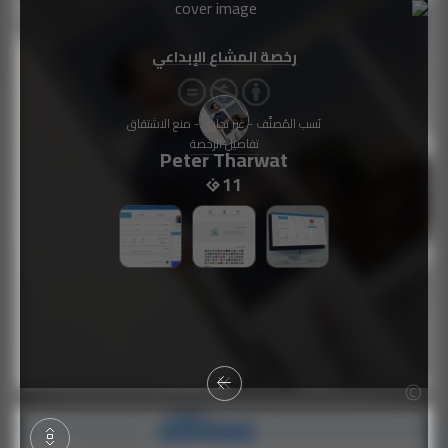
رخصة المشاع الإبداعي
نَسب المُصنَّف - غير تجاري - منع الاشتقاق
تفاصيل الرخصة
Peter Tharwat
11