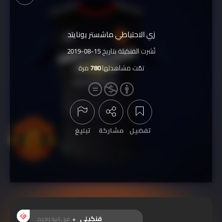
زي الاحتياطي ماشستر يونايتد
نُشرت الفنكيلة بتاريخ
2019-08-15
تمّت مشاهدتها
780
مرة
تفضيل
مشاركة
تبليغ
عرض التعليقات
فنكيلي
قبل ثانية واحدة