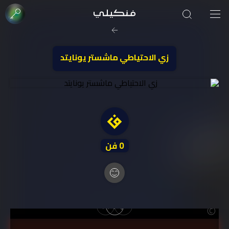
صورة الغلاف من فن
SOUFIANE Abid
زي الاحتياطي ماشستر يونايتد
0
فن