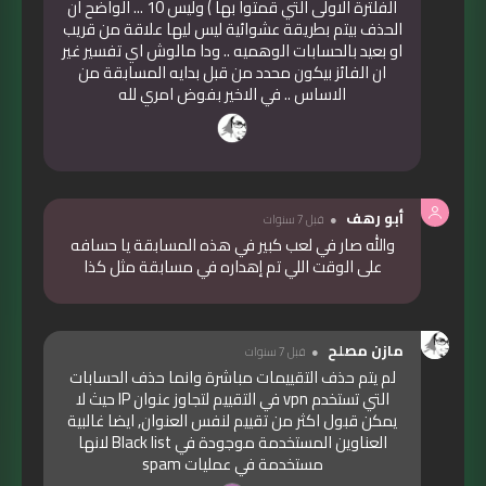
الفلترة الاولى التي قمتوا بها ) وليس 10 ... الواضح ان
الحذف بيتم بطريقة عشوائية ليس ليها علاقة من قريب
او بعيد بالحسابات الوهميه .. ودا مالوش اي تفسير غير
ان الفائز بيكون محدد من قبل بدايه المسابقة من
الاساس .. في الاخير بفوض امري لله
أبو رهف
قبل 7 سنوات
والله صار في لعب كبير في هذه المسابقة يا حسافه
على الوقت اللي تم إهداره في مسابقة مثل كذا
مازن مصلح
قبل 7 سنوات
لم يتم حذف التقييمات مباشرة وانما حذف الحسابات
التي تستخدم vpn في التقييم لتجاوز عنوان IP حيث لا
يمكن قبول اكثر من تقييم لنفس العنوان, ايضا غالبية
العناوين المستخدمة موجودة في Black list لانها
مستخدمة في عمليات spam