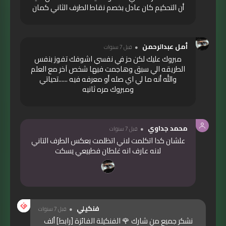
أن التحكيم كان عادل بخصم نقاط الطرف الثاني كمان
أمل عبدالرحمن
قبل 7 سنوات
مبروك عليك لكن حز في نفسي اشوفك تفوز بنفس
الطريقه الي سبق وهاجمت فيها شخص آخر مع العلم
والله أنه ما لي اي صله أو معرفه فيه ......تحياتي
ومبروك مره ثانيه
محمد جداوي
قبل 7 سنوات
علشان كدا اتكلمت لاني اتظلمت بعكس الطرف التاني
لانه عارف انه غلطان فطبيعي يسكت
فنكيلي
قبل 7 سنوات
نشكر جميع من شارك 🌹 الفنكيلة الفائزة
[رابط]
ألف