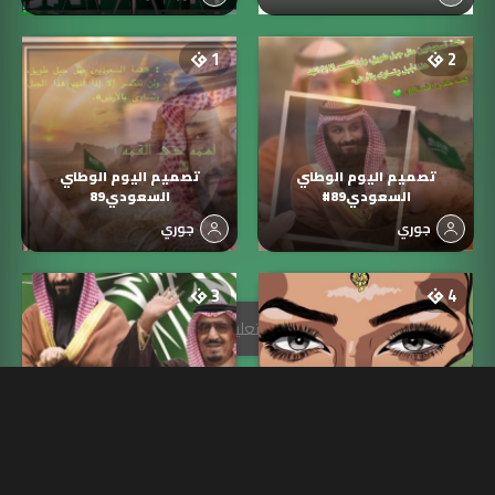
1
2
تصميم اليوم الوطني
تصميم اليوم الوطني
السعودي89#
السعودي89
جوري
جوري
3
4
تصاميم جميله
همة حتى القمة
مريم الجهني
Suad Abdullah