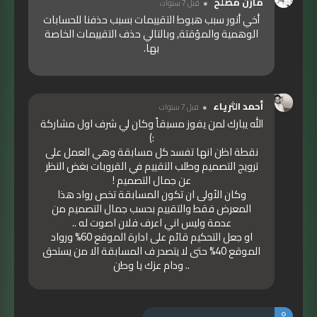
مازن مصلح
قبل 7 سنوات
أخي أنور سبب هبوط التقييمات بسبب حذفنا للحسابات
الوهمية والمؤقتة, وبالتالي حذف التقييمات الخاصة
بها.
أحمد الثرياء
قبل 7 سنوات
الله يبارك لمن يفوز مسبقاً وكان لي شرف اول مشاركة
:)
نقطة اظن انها تفسد كل مسابقة وهي العمل على
ترويج التصميم وطلب التقييم في القروبات بغض النظر
عن جمال التصميم !
وكان الأولى ان تكون المسابقة تخص رواد هذا
المعرض فقط والتقييم بحسب جمال التصميم من
عدمة وليس اني اعرف فلان اصوت له ..
او جعل التحكيم قائم على ادارة الموقع 60% ورواد
الموقع 40% حتى لا يتصدر ف المسابقة الا من يستحق
.. ودام عزك يا وطن