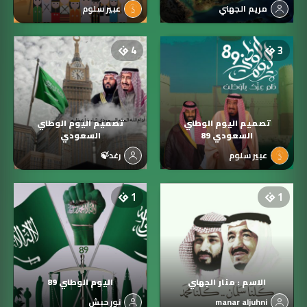
مريم الجهني
عبير سلوم
4
3
تصميم اليوم الوطني
تصميم اليوم الوطني
السعودي 89
السعودي
عبير سلوم
رغد🍃
1
1
الاسم : منار الجهني
اليوم الوطني 89
manar aljuhni
نور حبش