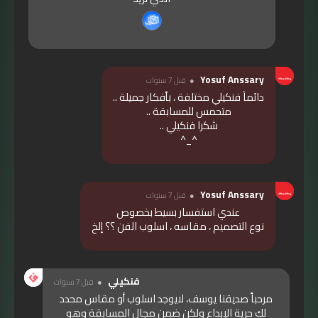
Yosuf Anssary
قبل 7 سنوات
دائماَ فنكيلي مختلفة ، بأفكار جميلة ..
متحمس للمسابقة ..
شكرا فنكيلي ..
^_^
Yosuf Anssary
قبل 7 سنوات
عندي استفسار بسيط بخصوص
نوع التصميم ، مقاسه ، اسلوب الفن ؟؟ إلخ
فنكيلي
قبل 7 سنوات
مرحباً صديقنا يوسف، لايوجد اسلوب أو مقاس محدد
لك حرية الإبداع ولكن ضمن مجال المسابقة وهو