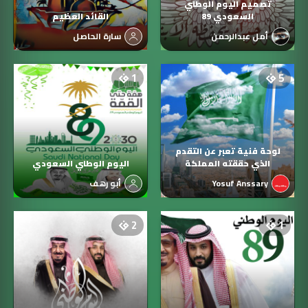
تصميم اليوم الوطني
السعودي 89
القائد العظيم
أمل عبدالرحمن
سارة الحاصل
1
5
لوحة فنية تعبر عن التقدم
الذي حققته المملكة
اليوم الوطني السعودي
Yosuf Anssary
أبو رهف
2
1