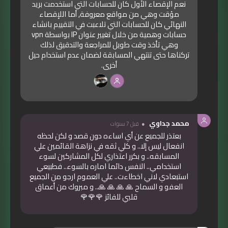
نعم الإقصاء الأول كان للحسابات التي استخدمت بريد
مؤقت وهي من مواقع معروفة, أما اللإقصاء
النهائي كان للحسابات التي تلاعبت في التقييم بانشاء
حسابات وهمية من خلال تغيير عنوان IP بواسطة vpn
وهي تأخذ وقت طويل للمراجعة والتدقيق لذلك
تركناها حتى تنتهي المسابقة لضمان عدم استخدام حيل
أخرى.
محمد جداوي
قبل 7 سنوات
بعتذر للجميع عن أي اساءه دون قصد و لكن لحظه
انفعال ليس إلا.. و كلي ثقه في نزاهة القائمين علي
المسابقه.. و بكرر اعتذاري لكل المشاركين لسوء
استخدامي.. النفس دائما اماره بالسوء.. فطبيعي
استبعادي لاني اخطاءت.. علي العموم ارجو من الجميع
العفو و السماح 🙏 🙏 🙏 🙏.. و مبروك من أعماق
قلبي للفائز 🌹🌹🌹