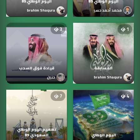
اليوم الوطني 89
اليوم الوطني 89
محمد أحمد حسين
Ibrahim Shaqura
3
1
المسابقة
قيادة فوق السحب
Ibrahim Shaqura
حنين
7
4
تصميم اليوم الوطني
اليوم الوطني
السعودي 89