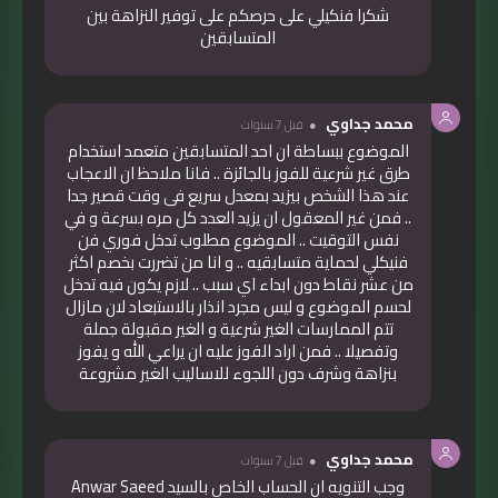
شكرا فنكيلي على حرصكم على توفير النزاهة بين
المتسابقين
محمد جداوي
قبل 7 سنوات
الموضوع ببساطة ان احد المتسابقين متعمد استخدام
طرق غير شرعية للفوز بالجائزة .. فانا ملاحظ ان الاعجاب
عند هذا الشخص بيزيد بمعدل سريع فى وقت قصير جدا
.. فمن غير المعقول ان يزيد العدد كل مره بسرعة و في
نفس التوقيت .. الموضوع مطلوب تدخل فوري فن
فنيكلي لحماية متسابقيه .. و انا من تضررت بخصم اكثر
من عشر نقاط دون ابداء اي سبب .. لازم يكون فيه تدخل
لحسم الموضوع و ليس مجرد انذار بالاستبعاد لان مازال
تتم الممارسات الغير شرعية و الغير مقبولة جملة
وتفصيلا .. فمن اراد الفوز عليه ان يراعي الله و يفوز
بنزاهة وشرف دون اللجوء للاساليب الغير مشروعة
محمد جداوي
قبل 7 سنوات
وجب التنويه ان الحساب الخاص بالسيد Anwar Saeed