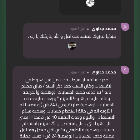
محمد جداوي
قبل 7 سنوات
مبدئيا مبروك للمتسابقة امل و الله يباركلك يا رب .
محمد جداوي
قبل 7 سنوات
مجرد استفسار بسيط .. حدث من قبل هبوط في
التقييمات وكان السبب كما ذكر السيد / مازن مصلح
بانه " تم حذف جميع الحسابات الوهمية والمزيفه
وبناءا عليه تم هبوط التقييم " و بعد عملية حذف
الحسابات الوهمية صار تقييمي ( 24 فن ) و بعدها تم
التنويه انه في حالة استخدام حسابات وهميه سيتم
الاستبعاد .. واليوم وجدت التقييم 10 فن فقط !!!!! يعني
اللى هو اذاي .. على افتراض ان 75 تقييم باستخدام
حسابات وهميه فالطبيعي يكون اقل معدل بعد اول
عملية حذف للحسابات الوهمية 24 فن ( حسب عملية