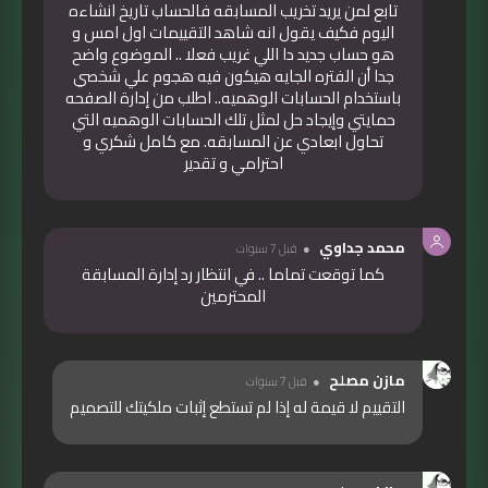
تابع لمن يريد تخريب المسابقه فالحساب تاريخ انشاءه
اليوم فكيف يقول انه شاهد التقييمات اول امس و
هو حساب جديد دا اللي غريب فعلا .. الموضوع واضح
جدا أن الفتره الجايه هيكون فيه هجوم علي شخصي
باستخدام الحسابات الوهميه.. اطلب من إدارة الصفحه
حمايتي وإيجاد حل لمثل تلك الحسابات الوهميه التي
تحاول ابعادي عن المسابقه. مع كامل شكري و
احترامي و تقدير
محمد جداوي
قبل 7 سنوات
كما توقعت تماما .. في انتظار رد إدارة المسابقة
المحترمين
مازن مصلح
قبل 7 سنوات
التقييم لا قيمة له إذا لم تستطع إثبات ملكيتك للتصميم