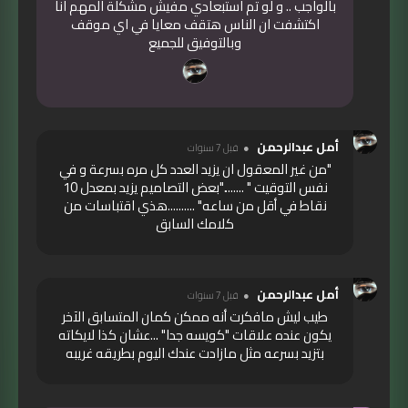
بالواجب .. و لو تم استبعادي مفيش مشكلة المهم انا
اكتشفت ان الناس هتقف معايا في اي موقف
وبالتوفيق للجميع
أمل عبدالرحمن
قبل 7 سنوات
"من غير المعقول ان يزيد العدد كل مره بسرعة و في
نفس التوقيت " ........"بعض التصاميم يزيد بمعدل 10
نقاط في أقل من ساعه" ..........هذي اقتباسات من
كلامك السابق
أمل عبدالرحمن
قبل 7 سنوات
طيب ليش مافكرت أنه ممكن كمان المتسابق الآخر
يكون عنده علاقات "كويسه جدا" ...عشان كذا لايكاته
بتزيد بسرعه مثل مازادت عندك اليوم بطريقه غريبه