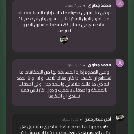
محمد جداوي
قبل 7 سنوات
لو ذي ما بتقولى حضرتك ما كانت إدارة المسابقة نزلته
من المركز الاول للمركز الثاني .. سبق و ان تم خصم 10
نقاط مني في مقابل 20 نقطه للمتسابق الاخر و
اعترضت
محمد جداوي
قبل 7 سنوات
و على العموم إدارة المسابقة لها من الامكانيات ما
تستطيع ان تكشف اذا كان هناك تلاعب او لا .. وانا الحمد
لله ذي ما قلتلك علاقاتي واسعه جدا .. و لي اصدقاء
بالمملكة و اصدقاء بالمغرب و دول اكثر ناس فعلا
تستحق ان اشكرها
أمل عبدالرحمن
قبل 7 سنوات
طيب مهو انت انخصم منك ١٠ نقاط زي مابتقول هل
كانت العشره هذي فعلا وهميه ؟ اذا لا ف مش اكيد