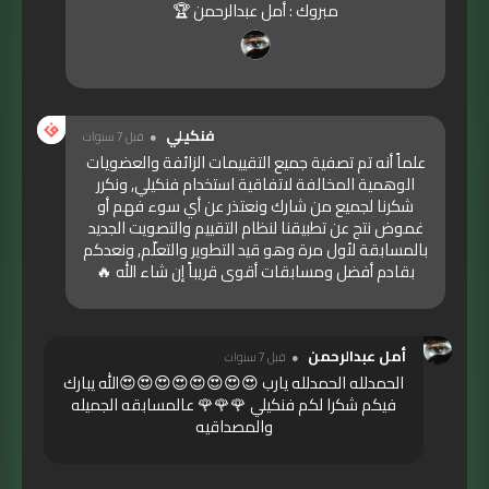
مبروك : أمل عبدالرحمن 🏆
فنكيلي
قبل 7 سنوات
علماً أنه تم تصفية جميع التقييمات الزائفة والعضويات
الوهمية المخالفة لاتفاقية استخدام فنكيلي, ونكرر
شكرنا لجميع من شارك ونعتذر عن أي سوء فهم أو
غموض نتج عن تطبيقنا لنظام التقييم والتصويت الجديد
بالمسابقة لأول مرة وهو قيد التطوير والتعلّم, ونعدكم
بقادم أفضل ومسابقات أقوى قريباً إن شاء الله 🔥
أمل عبدالرحمن
قبل 7 سنوات
الحمدلله الحمدلله يارب 😍😍😍😍😍😍😍😍الله يبارك
فيكم شكرا لكم فنكيلي 🌹🌹🌹 عالمسابقه الجميله
والمصداقيه