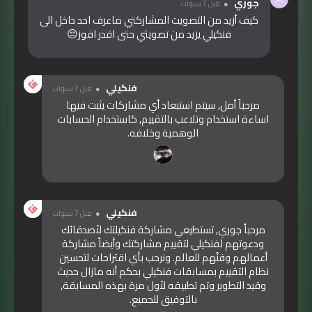
جوري
قبل 7 سنوات
كيف أزيد من التصويت المشاركتي ماعرف احد داخل الى
فنكيلي يزيد من تصويتي حتى اقدر افوز😔
فنكيلي
قبل 7 سنوات
مرحباً أمل, سيتم استبعاد أي مشاركات يثبت فيها
اساءة استخدام وتلاعب بالتقييم, كاستخدام الحسابات
الوهمية وخلافه.
فنكيلي
قبل 7 سنوات
مرحباً جوري, تستطيعي مشاركة فنكيلتك لأصدقائك
ودعوتهم لفنكيلي لتقييم مشاركتك وأيضاً مشاركة
أعمالهم وفنّهم للعالم. ونرحب بأي اقتراحات لتحسين
نظام التقييم بمسابقات فنكيلي بحكم أنه مازال حديث
وقيد التطوير وتم تطبيقه لأول مرة بهذه المسابقة,
بالتوفيق للجميع.