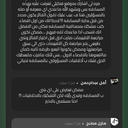
مره لي اشارك بموقع فنكيلي تعرفت عليه بهذه
المسابقه بس ويشهد الله ماعندي اي معرفه أو صله
بالمسؤليين هنا ف عيب عليك تقول الفائز يكون محدد
من قبل بداية المسابقه !!! لاحظ انك من اول اقصاء
كنت مشكك بمصداقية المسابقه فكان من الافضل
انك تنسحب اذا ماعندك ثقه فيهم ....ممكن تكون
مراجعة التقييمات صارت ادق قبل اختيار الفائز وشي
طبيعي يتم مراجعة كل التقييمات حتى الي سبق
مراجعتها وممكن يكونوا اتبعو طريقه ثانيه كمان
مااتبعوها بالاقصاء الاول ...بس لأنك مافزت مايعطيك
الحق تشك ب أخلاقيات المسؤولين عالمسابقه تحياتي
أمل عبدالرحمن
قبل 7 سنوات
ممكن تعترض على اي شي
ب المسابقه وتبدي رأيك لكن التشكيك بالاخلاقيات !!!
احنا مسلمين بالاخير
مازن مصلح
قبل 7 سنوات