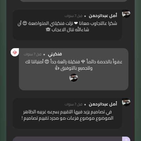
أمل عبدالرحمن
قبل 7 سنوات
شكرا عالتجاوب معانا ❤ نزلت فنكيلتي المتواضعة 😍 أن
شاءالله تنال الاعجاب 🙈
فنكيلي
قبل 7 سنوات
عفواً بالخدمة دائماً 🌹 فنكيلة رائعة جداً 😍 أمنياتنا لك
وللجميع بالتوفيق 👍
أمل عبدالرحمن
قبل 7 سنوات
في تصاميم يزيد فيها التقييم بسرعه غريبه الظاهر
الموضوع موضوع فزعات مو مجرد تقييم تصاميم !