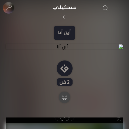
صورة الغلاف من فن
SOUFIANE Abid
أين أنا
2
فن