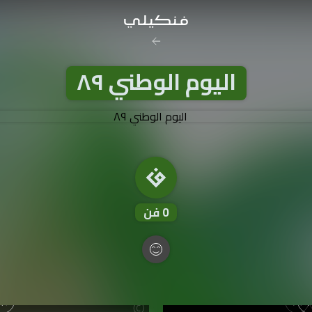
رخصة المشاع
اليوم الوطني ٨٩
نَسب المُصنَّف - غير ت
تفاصيل ا
0
فن