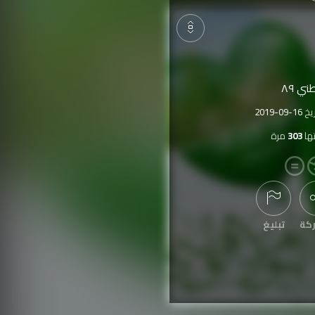
ني ٨٩
ريخ
2019-09-16
ها
303
مرة
كة
تبليغ