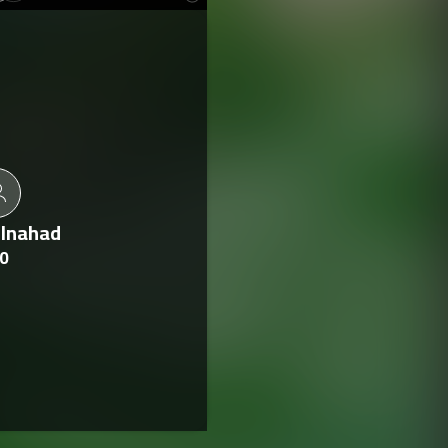
Elnahad
0