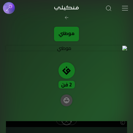
صورة الغلاف من فن
SOUFIANE Abid
موطني
2
فن