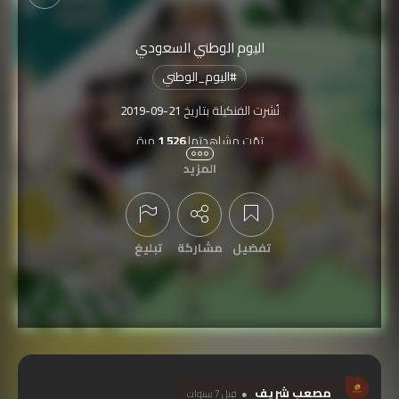
اليوم الوطني السعودي
#
اليوم_الوطني
نُشرت الفنكيلة بتاريخ
2019-09-21
تمّت مشاهدتها
1,526
مرة
المزيد
مشتركة بمسابقة
اليوم الوطني السعودي 89 لعام 2019
تفضيل
مشاركة
تبليغ
عرض التعليقات
مصعب شريف
قبل 7 سنوات