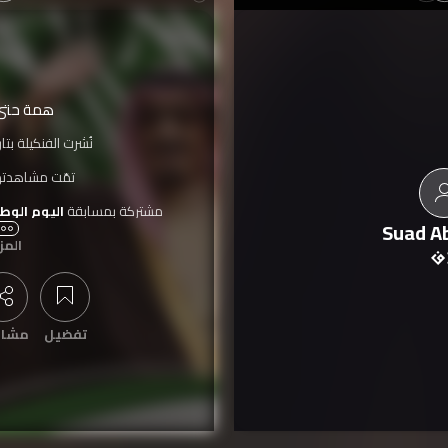
همة حتى
نُشرت الفنكيلة بتا
تمّت مشاهدته
مشتركة بمسابقة
اليوم الوطني ال
Suad A
المز
عرض التعليقات
تفضيل
مشار