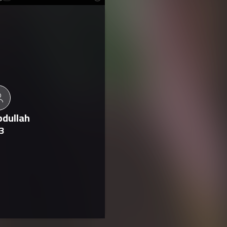
bdullah
3