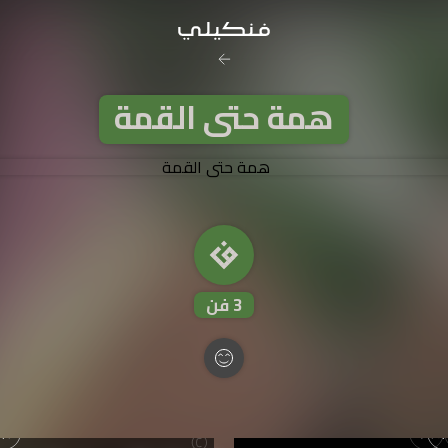
رخصة المشاع
همة حتى القمة
نَسب المُصنَّف - غير ت
تفاصيل ا
3
فن