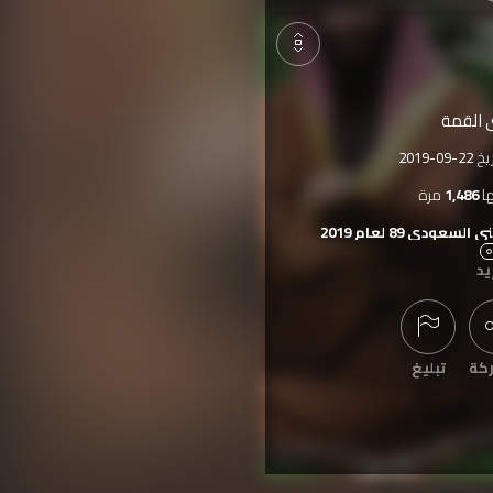
 القمة
ريخ
2019-09-22
ا
1,486
مرة
سعودي 89 لعام 2019
يد
كة
تبليغ