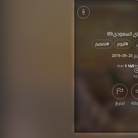
ني السعودي89
#
اليوم
#
تصميم
ريخ
2019-09-23
ا
1,145
مرة
يد
سعودي 89 لعام 2019
كة
تبليغ