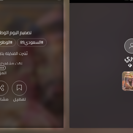
تصميم اليوم الوط
#
السعودي89
#
الوطني
نُشرت الفنكيلة بتا
ري
تمّت مشاهدته
المز
مشتركة بمسابقة
اليوم الوطني ال
تفضيل
مشار
عرض التعليقات