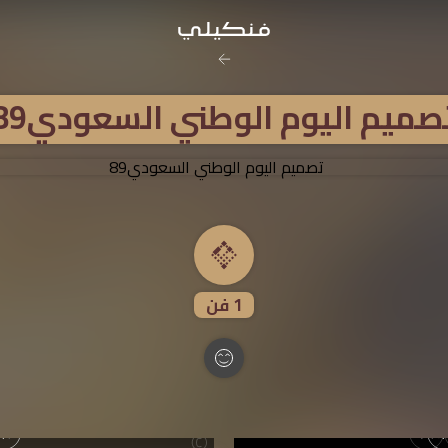
رخصة المشاع
صميم اليوم الوطني السعودي89
نَسب المُصنَّف - غير ت
تفاصيل ا
1
فن