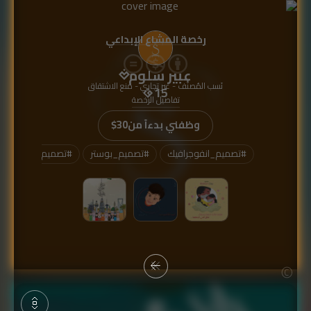
رخصة المشاع الإبداعي
عبير سلوم
نَسب المُصنَّف - غير تجاري - منع الاشتقاق
15
تفاصيل الرخصة
وظفني بدءاً من
$30
#
تصميم_انفوجرافيك
#
تصميم_بوستر
#
تصميم_شعار