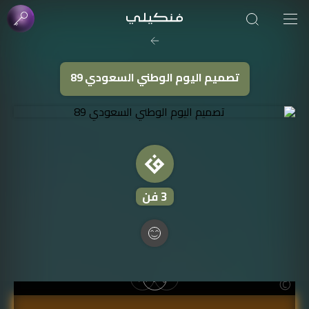
صورة الغلاف من فن
SOUFIANE Abid
تصميم اليوم الوطني السعودي 89
3
فن