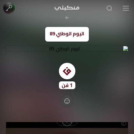
صورة الغلاف من فن
SOUFIANE Abid
اليوم الوطني 89
1
فن