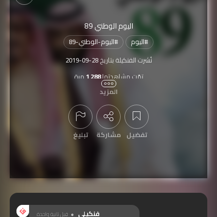
اليوم الوطني 89
#
اليوم
#
اليوم-الوطني-89
نُشرت الفنكيلة بتاريخ
2019-09-28
تمّت مشاهدتها
1,288
مرة
المزيد
مشتركة بمسابقة
اليوم الوطني السعودي 89 لعام 2019
تفضيل
مشاركة
تبليغ
عرض التعليقات
فنكيلي
قبل ثانية واحدة