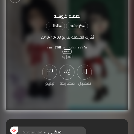
تصميم كروشيه
#
كروشيه
#
للطلب
نُشرت الفنكيلة بتاريخ
2019-10-08
تمّت مشاهدتها
758
مرة
المزيد
تفضيل
مشاركة
تبليغ
عرض التعليقات
فنكيلي
قبل ثانية واحدة