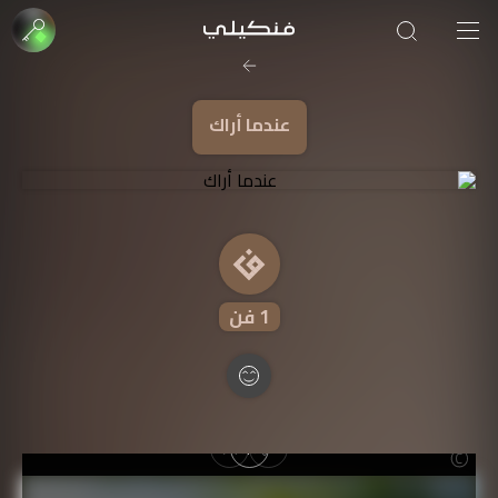
صورة الغلاف من فن
SOUFIANE Abid
عندما أراك
1
فن