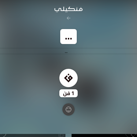
رخصة المشاع
...
نَسب المُصنَّف - غير ت
تفاصيل ا
1
فن