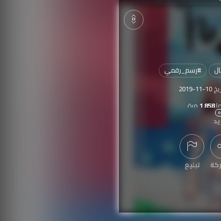
ال
#
رسم_رقمي
ريخ
2019-11-10
ا
1,858
مرة
يد
كة
تبليغ