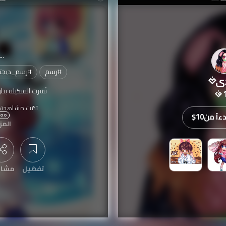
...
#
رسم
#
رسم_ديجت
ى
نُشرت الفنكيلة بتا
تمّت مشاهدته
اً من
$10
المز
تفضيل
مشار
عرض التعليقات