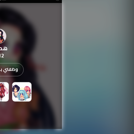
هد
12
وظفني بدء