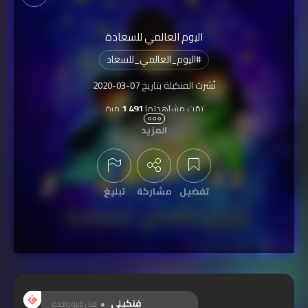
اليوم العالمي للسعادة
#
اليوم_العالمي_للسعاد
نُشرت الفنكيلة بتاريخ
2020-03-07
تمّت مشاهدتها
1,491
مرة
المزيد
مشتركة بمسابقة
اليوم العالمي للسعادة
تفضيل
مشاركة
تبليغ
عرض التعليقات
فنكيلي
قبل ثانية واحدة