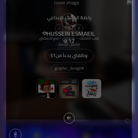
رخصة المشاع الإبداعي
HUSSEIN ESMAEIL
نَسب المُصنَّف - غير تجاري - منع الاشتقاق
12
تفاصيل الرخصة
وظفني بدءاً من
$1
graphic_design
#