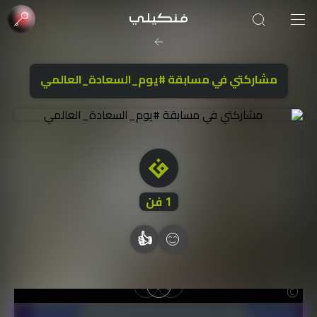
صورة الغلاف من فن
SOUFIANE Abid
مشاركتي في مسابقة #يوم_السعادة_العالمي
1
فن
👍