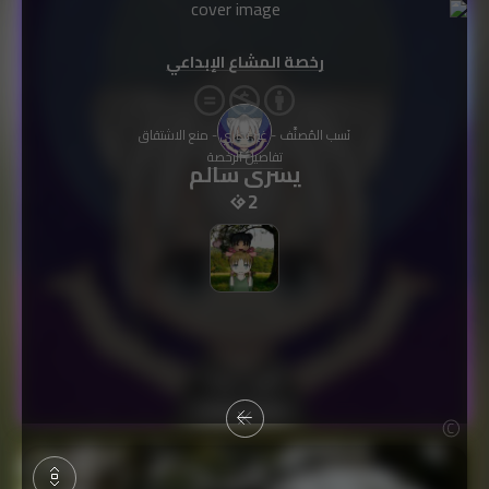
رخصة المشاع الإبداعي
نَسب المُصنَّف - غير تجاري - منع الاشتقاق
تفاصيل الرخصة
يسرى سالم
2