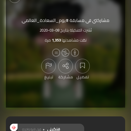
مشاركتي في مسابقة #يوم_السعادة_العالمي
نُشرت الفنكيلة بتاريخ
2020-03-08
تمّت مشاهدتها
1,353
مرة
تفضيل
مشاركة
تبليغ
عرض التعليقات
فنكيلي
قبل ثانية واحدة