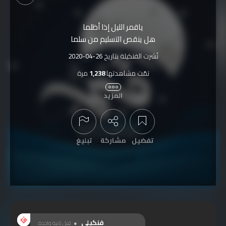
ياقمر الليل إذا أظلما
هل ينقص التسليم من سلما
نُشرت الفنكيلة بتاريخ
2020-04-26
تمّت مشاهدتها
1,238
مرة
المزيد
تفضيل
مشاركة
تبليغ
عرض التعليقات
فنكيلي
قبل ثانية واحدة