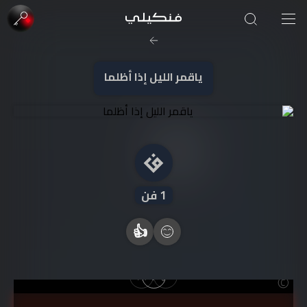
صورة الغلاف من فن
SOUFIANE Abid
ياقمر الليل إذا أظلما
1
فن
👍