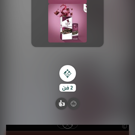
صورة الغلاف من فن
SOUFIANE Abid
2
فن
👍