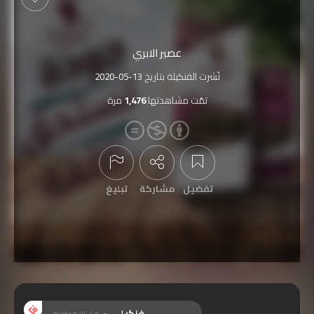
عصير الابري
نُشرت الفنكيلة بتاريخ
2020-05-13
تمّت مشاهدتها
1,476
مرة
تفضيل
مشاركة
تبليغ
عرض التعليقات
فنكيلي