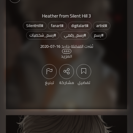
Heather from Silent Hill 3
SilentHill
#
fanart
#
digitalart
#
artist
#
#
رسم
#
رسم_رقمي
#
رسم_شخصيات
نُشرت الفنكيلة بتاريخ
2020-07-16
المزيد
تمّت مشاهدتها
2,259
مرة
تفضيل
مشاركة
تبليغ
عرض التعليقات