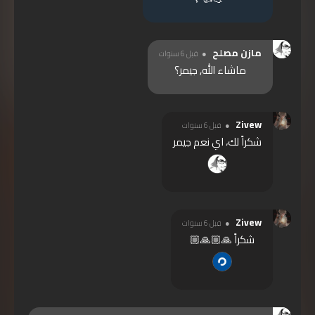
مازن مصلح
قبل 6 سنوات
ماشاء الله, جيمر؟
Zivew
قبل 6 سنوات
شكراً لك، اي نعم جيمر
Zivew
قبل 6 سنوات
شكراً 🙏🏼🙏🏼