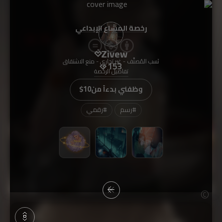
رخصة المشاع الإبداعي
Zivew
نَسب المُصنَّف - غير تجاري - منع الاشتقاق
153
تفاصيل الرخصة
وظفني بدءاً من
$10
#
رسم
#
رقمي