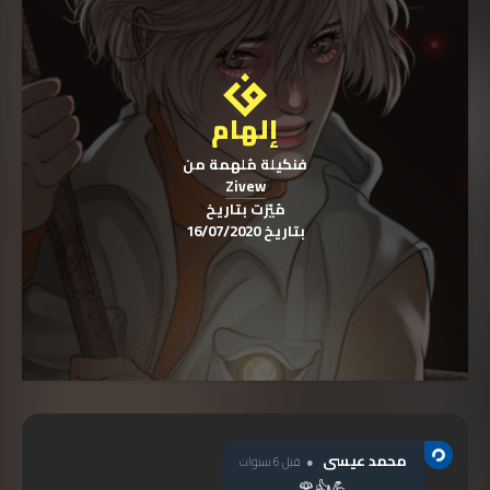
إلهام
فنكيلة مُلهمة من
Zivew
مُيّزت بتاريخ
بتاريخ 16/07/2020
محمد عيسى
قبل 6 سنوات
💪👍🌹