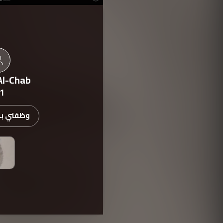
Al-Chab
1
وظفني بدء