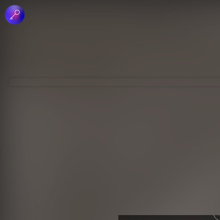
 الإبداعي
جاري - منع الاشتقاق
لرخصة