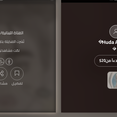
الفتاة اللبنانية
Huda 
نُشرت الفنكيلة بتا
تمّت مشاهدته
اً من
$20
تفضيل
مشار
عرض التعليقات