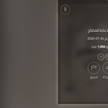
/دعاية للمكياج
ريخ
2020-07-24
ا
1,056
مرة
كة
تبليغ