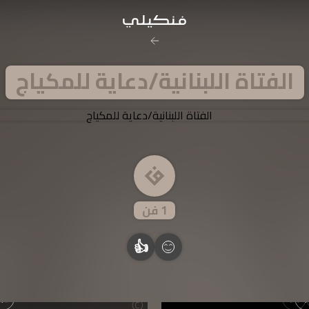
رخصة المشاع
الفتاة اللبنانية/دعاية للمكياج
نَسب المُصنَّف - غير ت
تفاصيل ا
1
فن
👍