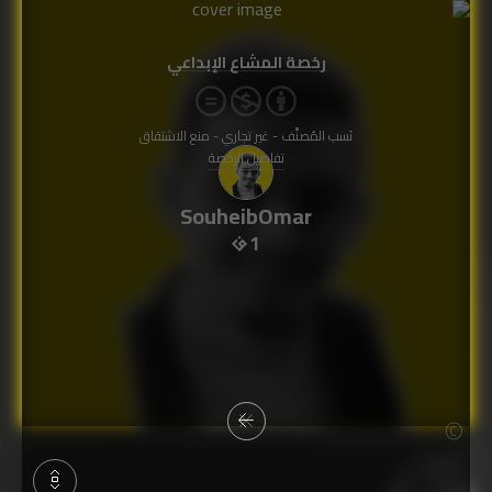
رخصة المشاع الإبداعي
نَسب المُصنَّف - غير تجاري - منع الاشتقاق
تفاصيل الرخصة
SouheibOmar
1