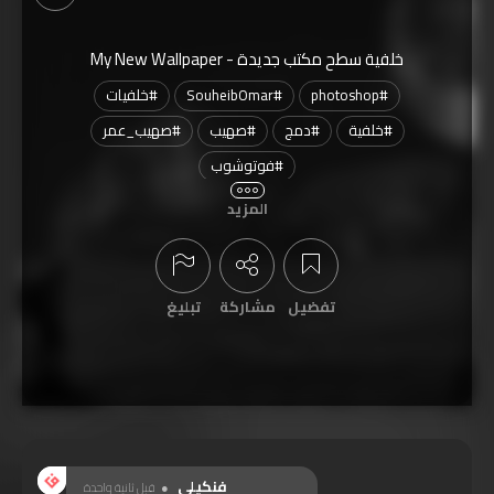
خلفية سطح مكتب جديدة - My New Wallpaper
#
photoshop
#
SouheibOmar
#
خلفيات
#
خلفية
#
دمج
#
صهيب
#
صهيب_عمر
#
فوتوشوب
نُشرت الفنكيلة بتاريخ
2020-08-12
المزيد
تمّت مشاهدتها
1,626
مرة
تفضيل
مشاركة
تبليغ
عرض التعليقات
فنكيلي
قبل ثانية واحدة