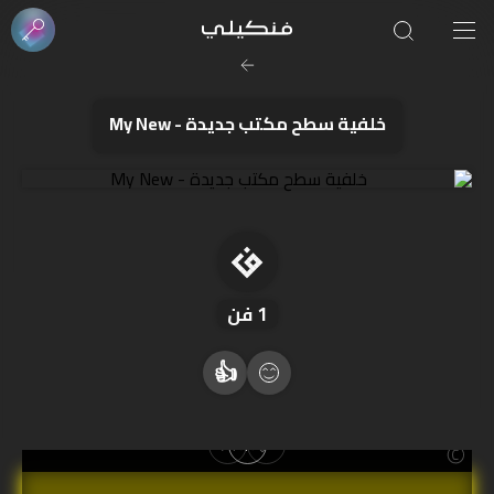
صورة الغلاف من فن
SOUFIANE Abid
خلفية سطح مكتب جديدة - My New
1
فن
👍