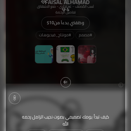
FAISAL ALHAMAD
نَسب المُصنَّف - غير تجاري - منع الاشتقاق
4
تفاصيل الرخصة
وظفني بدءاً من
$10
#
مصمم
#
مونتاج_فيديوهات
كيف تبدأ يومك تصميمي بصوت نجيب الزامل رحمه
الله