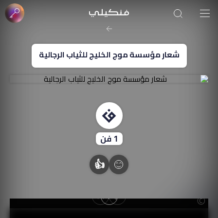
صورة الغلاف من فن
SOUFIANE Abid
شعار مؤسسة موج الخليج للثياب الرجالية
1
فن
👍