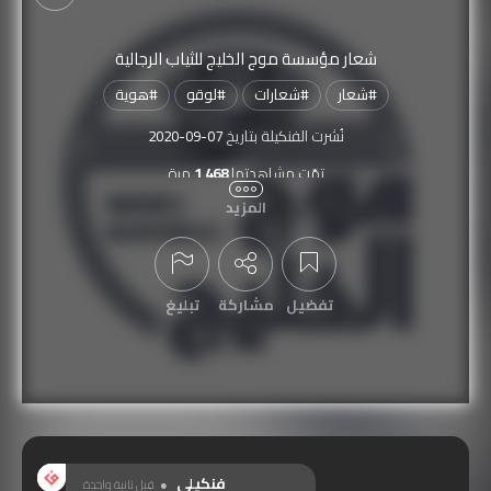
شعار مؤسسة موج الخليج للثياب الرجالية
#
شعار
#
شعارات
#
لوقو
#
هوية
نُشرت الفنكيلة بتاريخ
2020-09-07
تمّت مشاهدتها
1,468
مرة
المزيد
تفضيل
مشاركة
تبليغ
عرض التعليقات
فنكيلي
قبل ثانية واحدة