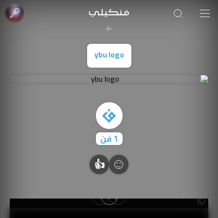
صورة الغلاف من فن
SOUFIANE Abid
ybu logo
1
فن
👍