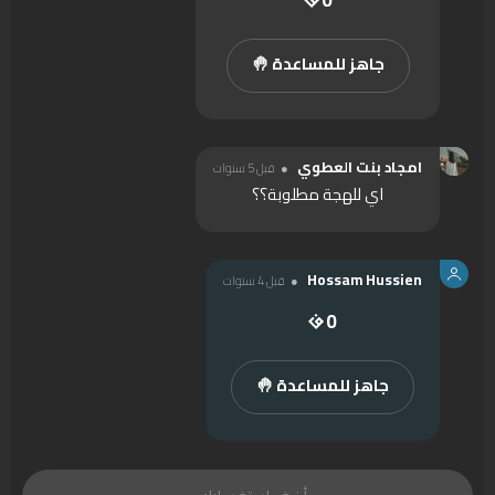
جاهز للمساعدة 🤚
امجاد بنت العطوي
قبل 5 سنوات
اي للهجة مطلوبة؟؟
Hossam Hussien
قبل 4 سنوات
0
جاهز للمساعدة 🤚