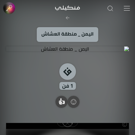
صورة الغلاف من فن
SOUFIANE Abid
اليمن _ منطقة العشاش
1
فن
👍