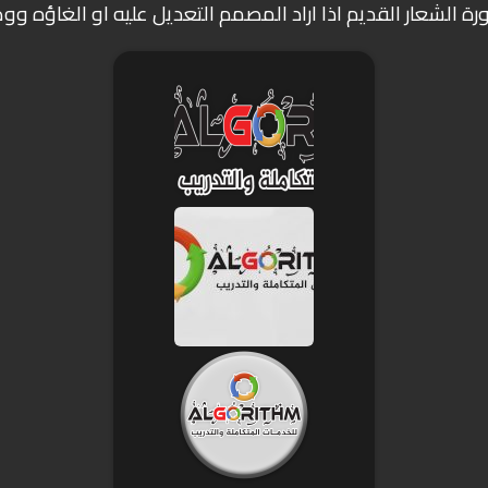
ة الشعار القديم اذا اراد المصمم التعديل عليه او الغاؤه ووض