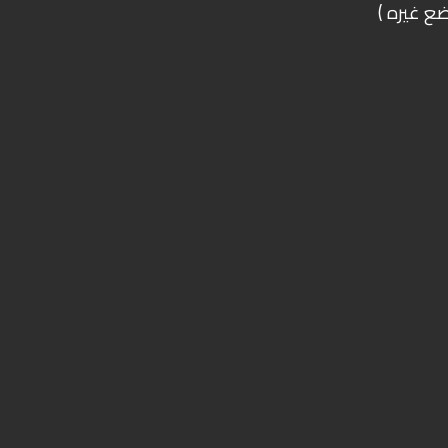
ع غيره )