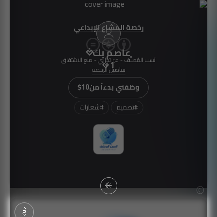
رخصة المشاع الإبداعي
عاصم بك
نَسب المُصنَّف - غير تجاري - منع الاشتقاق
1
تفاصيل الرخصة
وظفني بدءاً من
$10
#
تصميم
#
شعارات