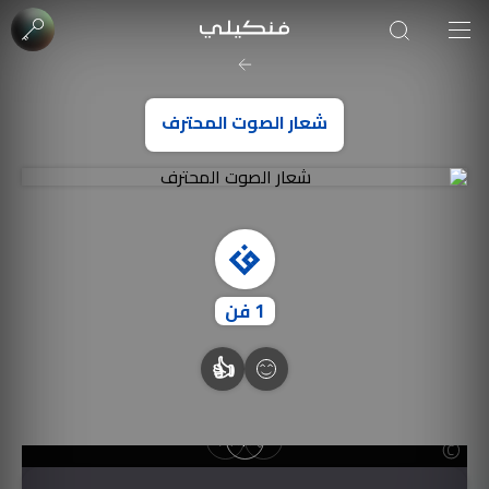
صورة الغلاف من فن
SOUFIANE Abid
شعار الصوت المحترف
1
فن
👍