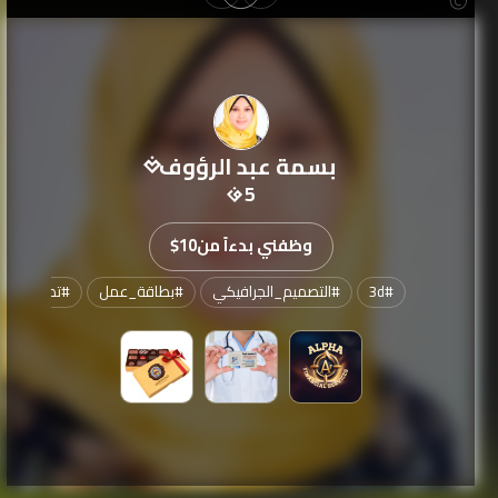
بسمة عبد الرؤوف
5
وظفني بدءاً من
$10
#
3d
#
التصميم_الجرافيكي
#
بطاقة_عمل
#
تصميم