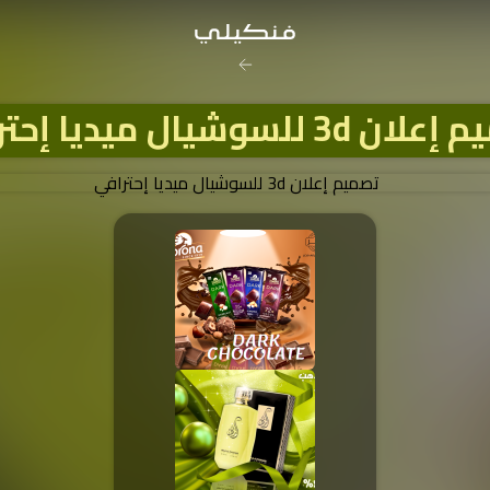
صورة الغلاف من فن
3d للسوشيال ميديا إحترافي
SOUFIANE Abid