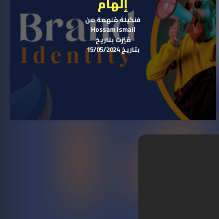
إلهام
فنكيلة مُلهمة من
Hossam Ismail
prints
#
photoshop
#
مُيّزت بتاريخ
بتاريخ 15/05/2024