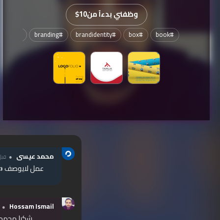
وظفني بدءاً من
$10
diecut
#
branding
#
brandidentity
#
box
#
book
#
محمد عيسى
قبل
عمل لايوصف 
Hossam Ismail
شكرا محمد