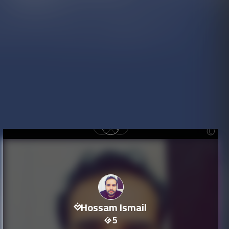
Hossam Ismail
5