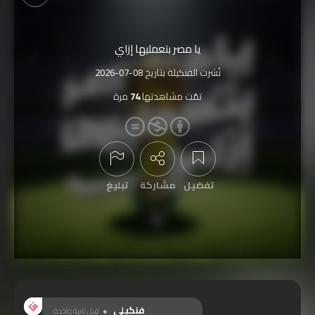
يا مصر بتعمليها إزاي
نُشرت الفنكيلة بتاريخ
2026-07-08
تمّت مشاهدتها
74
مرة
تفضيل
مشاركة
تبليغ
عرض التعليقات
فنكيلي
قبل ثانية واحدة