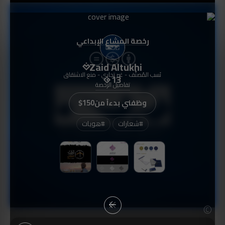
رخصة المشاع الإبداعي
Zaid Altukhi
نَسب المُصنَّف - غير تجاري - منع الاشتقاق
13
تفاصيل الرخصة
وظفني بدءاً من
$150
#
شعارات
#
هويات