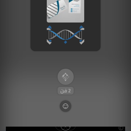
صورة الغلاف من فن
SOUFIANE Abid
2
فن