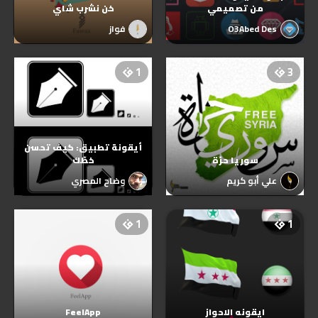
من تصميمي
خن نشرب شاي
O3Abed Des
فواز
1
3
أيقونة تطبيق: كيف تحسن
سوريا حرّة
خطّك
علي أبو كريم
وضاح المصري
1
1
ایقونه الاحواز
FeelApp