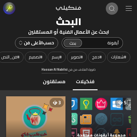
البحث
ابحث عن الأعمال الفنية أو المستقلين
حسب
الأعلى فن
#
شعارات
#
دمج
#
تصوير
#
رسم
#
تصميم
#
فن_النص
صورة الغلاف من فن
Hassan Al Nabilsi
فنكيلات
مستقلون
3
5
مجموعة أيقونات مسطحة