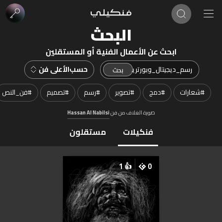
البحث
ابحث عن الأعمال الفنية أو المستقلين
حسب
الأعلى فن
#
شعارات
#
دمج
#
تصوير
#
رسم
#
تصميم
#
فن_النص
صورة الغلاف من فن
Hassan Al Nabilsi
فنكيلات
مستقلون
1
👍
0