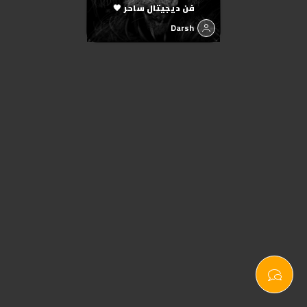
فن ديجيتال ساحر 🖤
Darsh