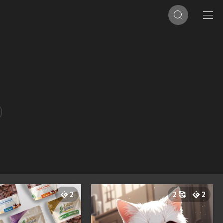
2
2
🥰
2