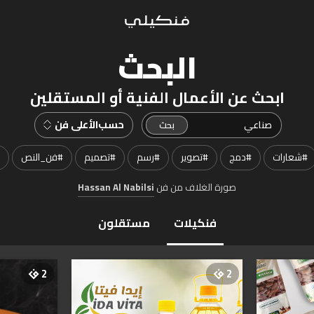
البحث
ابحث عن الأعمال الفنية أو المستقلين
حسب
الأعلى فن
#
شعارات
#
دمج
#
تصوير
#
رسم
#
تصميم
#
فن_النص
صورة الغلاف من فن
Hassan Al Nabilsi
فنكيلات
مستقلون
2
2