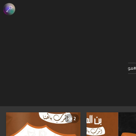
#
هوية
#
دعاية
#
فن_الخط
#
مونتاج
2