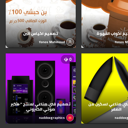
م اكواب القهوة
تصميم اكياس البن
Yonos Mahmoud
Yonos 
0
ي صناعي لسكين من
تصميم فني صناعي لمنتج " مكبر
الصفر
صوتي الكتروني
maddoxgraphics
maddoxg