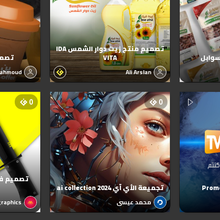
تصميم منتج زيت دوار الشمس IDA
سوابل
VITA
تصمي
Mahmoud
Ali Arslan
0
0
تصميم فن
Promo
تجميعة الأي آي ai collection 2024
محمد عيسى
raphics