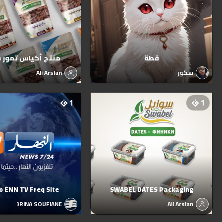
قطة
منتج أكياس تمور 
سكور
Ali Arslan
1
1
 ENN TV Freq Site
SWABEL DATES Packaging
BRINA SOUFIANE
Ali Arslan