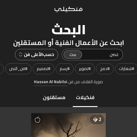
البحث
ابحث عن الأعمال الفنية أو المستقلين
حسب
الأعلى فن
#
شعارات
#
دمج
#
تصوير
#
رسم
#
تصميم
#
فن_النص
صورة الغلاف من فن
Hassan Al Nabilsi
فنكيلات
مستقلون
2