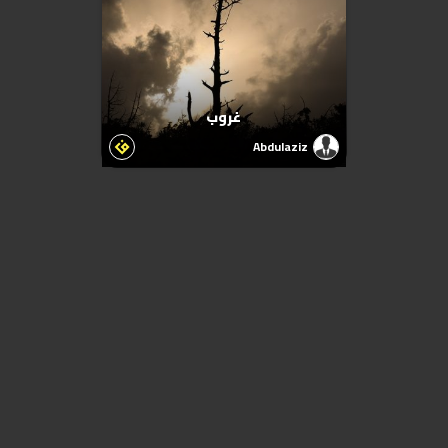
غروب
Abdulaziz