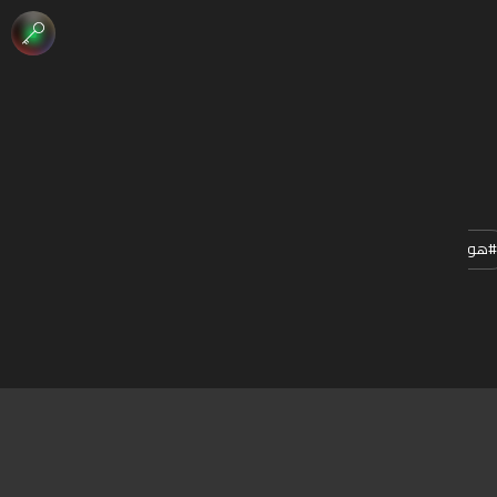
#
هوية
#
دعاية
#
فن_الخط
#
مونتاج