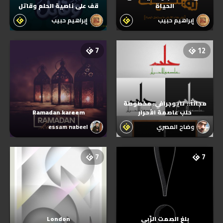
الحياة
قف على ناصية الحلم وقاتل
إبراهيم حبيب
إبراهيم حبيب
7
12
مجاناً:: تايوجرافي: مخطوطة
حلب عاصمة الأحرار
Ramadan kareem
وضاح المصري
essam nabeel
7
7
بلغ الصمت الزٌبى
London