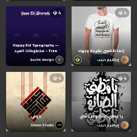
4
4
Happy Eid Typography —
إنما الأقصى عقيدة وجهاد
Free – مخطوطات العيد
إبراهيم حبيب
bachir design
4
4
يا وطني الضائع يا وطني
كوفي
إبراهيم حبيب
Sleem Studio