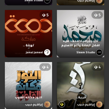
إبراهيم حبيب
Sleem Studio
5
5
تايبوجرافيك محمد عليه
افضل الصلاة وأتم التسليم
تهنئة ..
jamal jameel
Sleem Studio
4
4
حرية…
النور مكانه القلوب
إبراهيم حبيب
إبراهيم حبيب