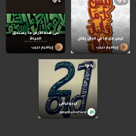
4
4
على هذه الأرض ما يستحق
ليس كل ما في البال يقال
الحياة
إبراهيم حبيب
إبراهيم حبيب
4
4
تيبوغرافي
تيبوغرافي
amani alsofiani
amani alsofiani
4
4