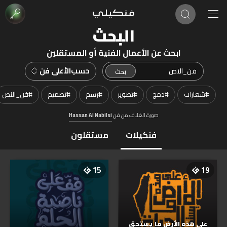
البحث
ابحث عن الأعمال الفنية أو المستقلين
حسب
الأعلى فن
#
شعارات
#
دمج
#
تصوير
#
رسم
#
تصميم
#
فن_النص
صورة الغلاف من فن
Hassan Al Nabilsi
فنكيلات
مستقلون
15
19
على هذه الأرض ما يستحق