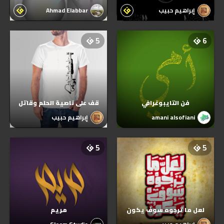
إبراهيم حبيب
Ahmad Elabbar
5
6
فن التايبوغرافي
قف على ناصية الحلم وقاتل
amani alsofiani
إبراهيم حبيب
5
5
لعل ما ترجوه سوف يكون
مريم