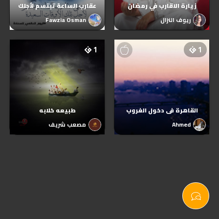
زيارة الاقارب في رمضان
عقارب الساعة تبتسم لأجلك
ريوف النزال
Fawzia Osman
1
1
القاهرة فى دخول الغروب
طبيعه خلابه
Ahmed
مصعب شريف