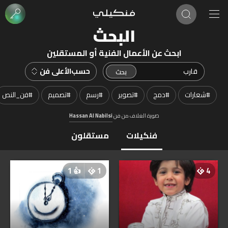
البحث
ابحث عن الأعمال الفنية أو المستقلين
حسب
الأعلى فن
#
شعارات
#
دمج
#
تصوير
#
رسم
#
تصميم
#
فن_النص
صورة الغلاف من فن
Hassan Al Nabilsi
فنكيلات
مستقلون
1
👍
1
4