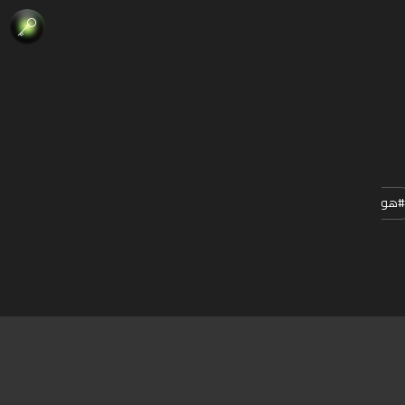
#
هوية
#
دعاية
#
فن_الخط
#
مونتاج