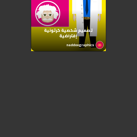
تصميم شخصية كرتونية
إفتراضية
maddoxgraphics