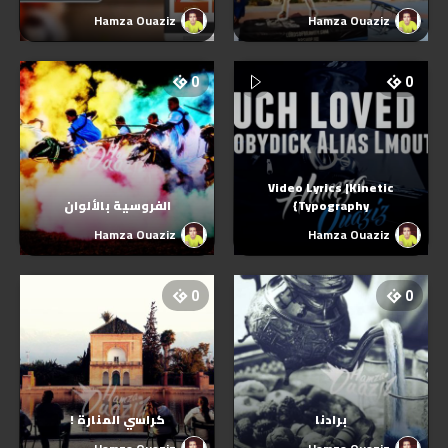
Hamza Ouaziz
Hamza Ouaziz
0
0
Video Lyrics |Kinetic
Typography}
الفروسية بالألوان
Hamza Ouaziz
Hamza Ouaziz
0
0
برادنا
كراسي المنارة !