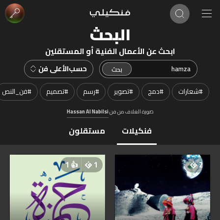
البحث
ابحث عن الأعمال الفنية أو المستقلين
حسب
الأعلى فن
#
شعارات
#
دمج
#
تصوير
#
رسم
#
تصميم
#
فن_النص
صورة الغلاف من فن
Hassan Al Nabilsi
فنكيلات
مستقلون
1
👍
1
2