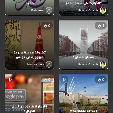
“الڭراب” على سطح القمر
حمزة
Mahmoud
Hamza Ouaziz
0
1
تكرونة مدينة بربرية
بستان حسان !
مهجورة في تونس
hamza beya
Hamza Ouaziz
0
0
إشهار لتطبيق من نسج
Scribble effect !!
الخيال !