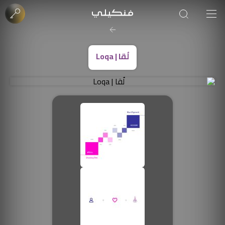
لُقا | Loqa