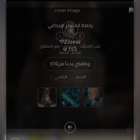
رخصة المشاع الإبداعي
Zivew
نَسب المُصنَّف - غير تجاري - منع الاشتقاق
153
تفاصيل الرخصة
وظفني بدءاً من
$10
#
رسم
#
رقمي