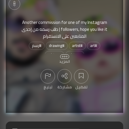
Another commission for one of my Instagram
followers, hope you like it | طلب رسمه من إحدى
المتابعين على الانستقرام
#
art
#
artist
#
drawing
#
رسم
#
فنكيلة
#
فنكيلي
المزيد
نُشرت الفنكيلة بتاريخ
2018-05-18
تمّت مشاهدتها
1,250
مرة
تفضيل
مشاركة
تبليغ
عرض التعليقات