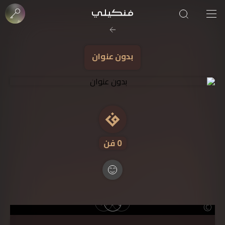
صورة الغلاف من فن
SOUFIANE Abid
بدون عنوان
0
فن