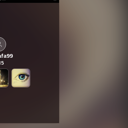
afa99
15