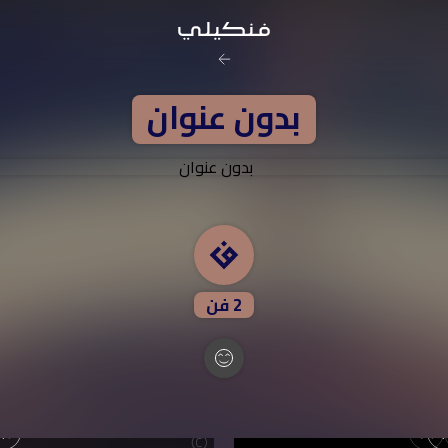
رخصة المشاع
بدون عنوان
نَسب المُصنَّف - غير ت
تفاصيل ا
2
فن