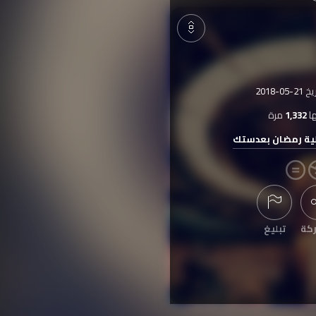
ريخ
2018-05-21
ا
1,332
مرة
ية رمضان بعدستك
كة
تبليغ