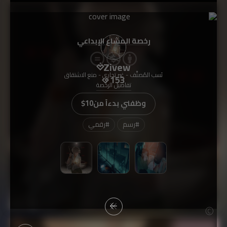
رخصة المشاع الإبداعي
Zivew
نَسب المُصنَّف - غير تجاري - منع الاشتقاق
153
تفاصيل الرخصة
وظفني بدءاً من
$10
#
رسم
#
رقمي