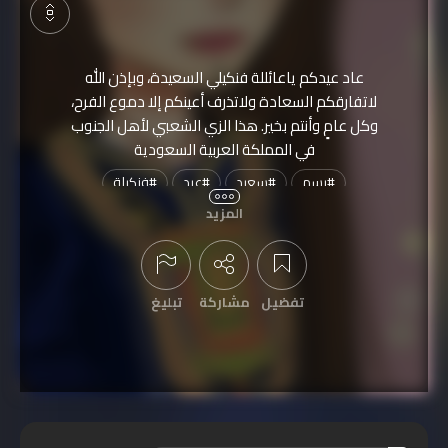
عاد عيدكم ياعائللة فنكيلي السعيدة، وبإذن الله
لاتفارقكم السعادة ولاتذرف أعينكم إلا دموع الفرح،
وكل عامٍ وأنتم بخير. هذا الزي الشعبي لأهل الجنوب
في المملكة العربية السعودية
#
رسم
#
سعيد
#
عيد
#
فنكيلة
المزيد
#
فنكيلي
عرض التعليقات
نُشرت الفنكيلة بتاريخ
2018-06-16
تمّت مشاهدتها
1,883
مرة
تفضيل
مشاركة
تبليغ