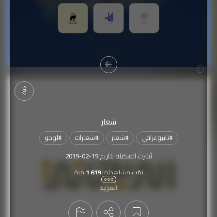
شعار
#
تايبوغرافي
#
شعار
#
شعارات
#
لوجو
نُشرت الفنكيلة بتاريخ
2019-02-19
تمّت مشاهدتها
1,619
مرة
المزيد